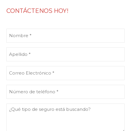
CONTÁCTENOS HOY!
Nombre
(Obligatorio)
Apellido
(Obligatorio)
Correo
Electrónico
(Obligatorio)
Número
de
teléfono
¿Qué
(Obligatorio)
tipo
de
seguro