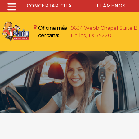
CONCERTAR CITA
LLÁMENOS
Oficina más
9634 Webb Chapel Suite B
cercana:
Dallas, TX 75220